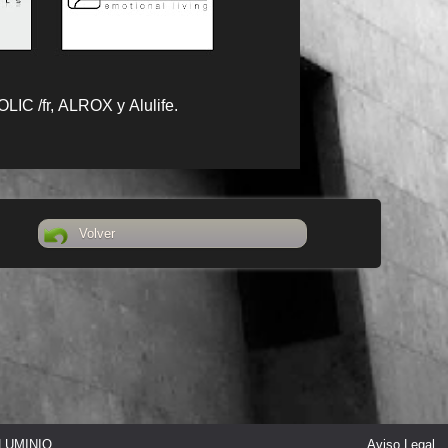
LIC /fr, ALROX y Alulife.
Volver
LUMINIO
Aviso Legal