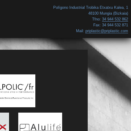
Polígono Industrial Trobika Etxatxu Kalea, 1
48100
Mungia (Bizkaia)
Tfno:
34 944 532 862
Fax: 34 944 532 871
Mail:
priplastic@priplastic.com